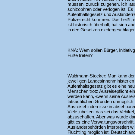
müssen, zurück zu gehen. Ich lasse
schizophren oder verlogen ist. Es
Aufenthaltsgesetz und Ausländerr
Polizeirecht kommen. Das heißt,
ist historisch überholt, hat sich 
in den Gesetzen niedergeschlagen
KNA: Wem sollen Bürger, Initiativg
Füße treten?
Waldmann-Stocker: Man kann den
jeweiligen Landesinnenministerien 
Aufenthaltsgesetz gibt es eine 
Menschen trotz Ausreisepflicht eine
werden kann, «wenn seine Ausreis
tatsächlichen Gründen unmöglich i
Ausreisehindernisse in absehbarer 
Viele jubelten, das sei das Vehike
abzuschaffen. Aber was wurde da
gibt es eine Verwaltungsvorschrift
Ausländerbehörden interpretiert wi
Flüchtling möglich ist, Deutschlan