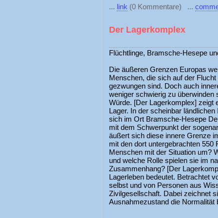
...
link
(0 Kommentare) ...
comme
Der Lagerkomplex
Flüchtlinge, Bramsche-Hesepe und 
Die äußeren Grenzen Europas wer
Menschen, die sich auf der Flucht
gezwungen sind. Doch auch innere 
weniger schwierig zu überwinden 
Würde. [Der Lagerkomplex] zeigt 
Lager. In der scheinbar ländlichen
sich im Ort Bramsche-Hesepe Deu
mit dem Schwerpunkt der sogenann
äußert sich diese innere Grenze i
mit den dort untergebrachten 550 
Menschen mit der Situation um? W
und welche Rolle spielen sie im n
Zusammenhang? [Der Lagerkomple
Lagerleben bedeutet. Betrachtet v
selbst und von Personen aus Wiss
Zivilgesellschaft. Dabei zeichnet s
Ausnahmezustand die Normalität b