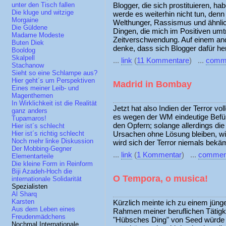
Blogger, die sich prostituieren, h
unter den Tisch fallen
Die kluge und witzige
werde es weiterhin nicht tun, den
Morgaine
Welthunger, Rassismus und ähnlic
Die Güldene
Dingen, die mich im Positiven umt
Madame Modeste
Zeitverschwendung. Auf einem ande
Buten Diek
denke, dass sich Blogger dafür he
Booldog
Skalpell
...
link
(
11 Kommentare
) ...
comm
Stachanow
Sieht so eine Schlampe aus?
Hier geht´s um Perspektiven
Madrid in Bombay
Eines meiner Leib- und
Magenthemen
In Wirklichkeit ist die Realität
Jetzt hat also Indien der Terror vol
ganz anders
es wegen der WM eindeutige Befür
Tupamaros!
den Opfern; solange allerdings die
Hier ist´s schlecht
Ursachen ohne Lösung bleiben, wir
Hier ist´s richtig schlecht
Noch mehr linke Diskussion
wird sich der Terror niemals bekä
Der Mobbing-Gegner
...
link
(
1 Kommentar
) ...
commen
Elementarteile
Die kleine Form in Reinform
Biji Azadeh-Hoch die
O Tempora, o musica!
internationale Solidarität
Spezialisten
Al Sharq
Karsten
Kürzlich meinte ich zu einem jüng
Aus dem Leben eines
Rahmen meiner beruflichen Tätigke
Freudenmädchens
"Hübsches Ding" von Seed würde 
Nochmal Internationale