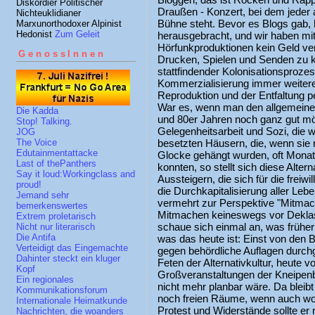
Diskordier Politischer
Draußen - Konzert, bei dem jeder
Nichteuklidianer
Bühne steht. Bevor es Blogs gab, 
Marxunorthodoxer Alpinist
Hedonist
Zum Geleit
herausgebracht, und wir haben mit
Hörfunkproduktionen kein Geld ve
GenossInnen
Drucken, Spielen und Senden zu k
stattfindender Kolonisationsprozes
Kommerzialisierung immer weitere 
Reproduktion und der Entfaltung per
War es, wenn man den allgemeine
Die Kadda
und 80er Jahren noch ganz gut mög
Stop! Talking.
Gelegenheitsarbeit und Sozi, die w
JOG
besetzten Häusern, die, wenn sie n
The Voice
Edutainmentattacke
Glocke gehängt wurden, oft Monat
Last of thePanthers
konnten, so stellt sich diese Alter
Say it loud:Workingclass and
Aussteigern, die sich für die freiw
proud!
die Durchkapitalisierung aller Leb
Jemand sehr
vermehrt zur Perspektive "Mitmac
bemerkenswertes
Mitmachen keineswegs vor Deklass
Extrem proletarisch
schaue sich einmal an, was früher 
Nicht nur literarisch
Die Antifa
was das heute ist: Einst von den 
Verteidigt das Eingemachte
gegen behördliche Auflagen durch
Dahinter steckt ein kluger
Feten der Alternativkultur, heute
Kopf
Großveranstaltungen der Kneipenb
Ein regionales
nicht mehr planbar wäre. Da bleib
Kommunikationsforum
noch freien Räume, wenn auch woh
Internationale Heimatkunde
Protest und Widerstände sollte er
Nachrichten, die woanders