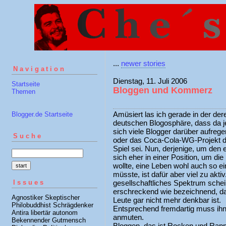
...
newer stories
Navigation
Dienstag, 11. Juli 2006
Startseite
Bloggen und Kommerz
Themen
Amüsiert las ich gerade in der der
Blogger.de Startseite
deutschen Blogosphäre, dass da j
sich viele Blogger darüber aufreg
Suche
oder das Coca-Cola-WG-Projekt di
Spiel sei. Nun, derjenige, um den e
sich eher in einer Position, um di
wollte, eine Leben wohl auch so ei
müsste, ist dafür aber viel zu akt
Issues
gesellschaftliches Spektrum schei
erschreckend wie bezeichnend, da
Agnostiker Skeptischer
Leute gar nicht mehr denkbar ist.
Philobuddhist Schrägdenker
Entsprechend fremdartig muss ihn
Antira libertär autonom
anmuten.
Bekennender Gutmensch
Bloggen, das ist Rocken und Rapp