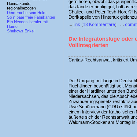
gern hören, obwohl das ja eigentli
Heimatkunde,
das fände er richtig gut, halt ast
regionalbezogen
Chalice- und Peter Tosh-Hörer?! I
Dem Friebe sein Holm
Dorfkapelle von Hintertux gleichzu
So´n paar freie Fabrikanten
Ein Neoconliberaler mit
...
link
(
13 Kommentare
) ...
comm
Humor
Shukows Enkel
Die Integratonslüge oder 
Vollintegrierten
Caritas-Rechtsanwalt kritisiert Um
Der Umgang mit lange in Deutschla
Flüchtlingen beschäftigt seit Monat
einer der Hardliner unter den Bun
Niedersachsen, das die Abschiebe
Zuwanderungsgesetz restriktiv aus
Uwe Schünemann (CDU) stößt bei d
einem Interview der Katholischen
äußerte sich der Rechtsanwalt un
Waldmann-Stocker am Montag in Gö